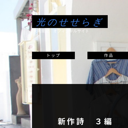
光のせせらぎ
大岡亜紀 オフィシャルサイト
トップ
作品
新作詩 ３編