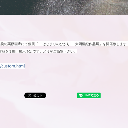
、池袋の栗原画廊にて個展「― はじまりのひかり 
―
 大岡亜紀作品展」を開催致します（11:
作品を３編、展示予定です。
どうぞご高覧下さい。
m/custom.html