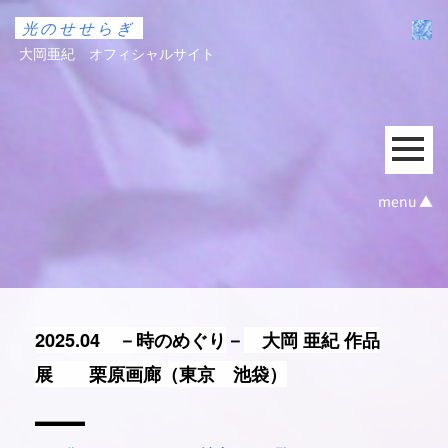
光のせせらぎ
大岡亜紀 オフィシャルサイト
menu ▲
2025.04 －時のめぐり
－
大岡 亜紀 作品
展
栗原画廊（東京 池袋）